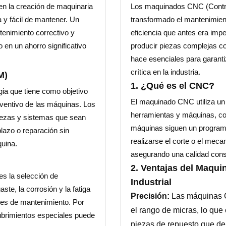
 en la creación de maquinaria
Los maquinados CNC (Contr
a y fácil de mantener. Un
transformado el mantenimiento
enimiento correctivo y
eficiencia que antes era im
o en un ahorro significativo
producir piezas complejas co
hace esenciales para garanti
crítica en la industria.
M)
1. ¿Qué es el CNC?
gia que tiene como objetivo
El maquinado CNC utiliza un 
reventivo de las máquinas. Los
herramientas y máquinas, co
piezas y sistemas que sean
máquinas siguen un program
plazo o reparación sin
realizarse el corte o el mec
uina.
asegurando una calidad cons
2. Ventajas del Maqu
es la selección de
Industrial
ste, la corrosión y la fatiga
Precisión:
Las máquinas C
des de mantenimiento. Por
el rango de micras, lo que 
ubrimientos especiales puede
piezas de repuesto que de