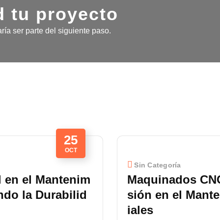
 tu proyecto
ría ser parte del siguiente paso.
25
OCT
Sin Categoría
l en el Mantenim
Maquinados CNC
ndo la Durabilid
sión en el Mante
iales