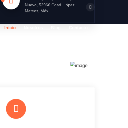
Nuevo, 52966 Cdad. López
Mateos, Méx.
Inicio
Nosotros
Blog
Contacto